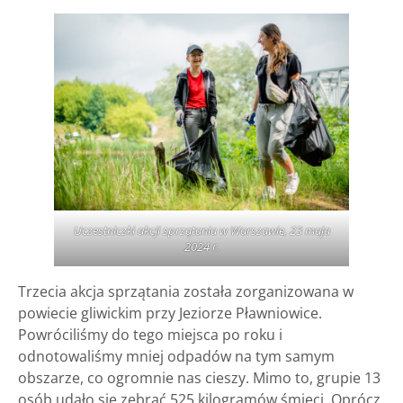
Uczestniczki akcji sprzątania w Warszawie, 23 maja
2024 r.
Trzecia akcja sprzątania została zorganizowana w
powiecie gliwickim przy Jeziorze Pławniowice.
Powróciliśmy do tego miejsca po roku i
odnotowaliśmy mniej odpadów na tym samym
obszarze, co ogromnie nas cieszy. Mimo to, grupie 13
osób udało się zebrać 525 kilogramów śmieci. Oprócz