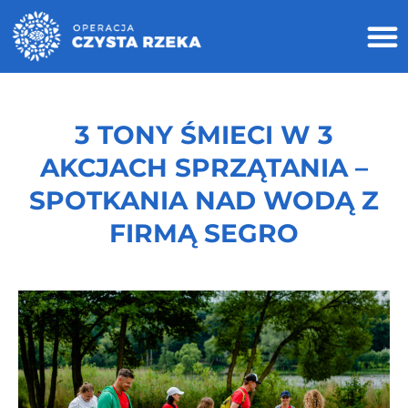
3 TONY ŚMIECI W 3
AKCJACH SPRZĄTANIA –
SPOTKANIA NAD WODĄ Z
FIRMĄ SEGRO