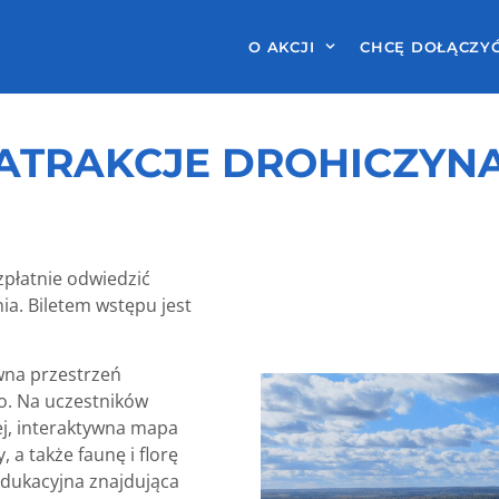
O AKCJI
CHCĘ DOŁĄCZY
ATRAKCJE DROHICZYN
zpłatnie odwiedzić
ia. Biletem wstępu jest
wna przestrzeń
o. Na uczestników
ej, interaktywna mapa
 a także faunę i florę
edukacyjna znajdująca