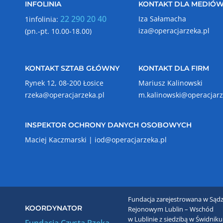
INFOLINIA
KONTAKT DLA MEDIÓ
22 290 20 40
Iza Sałamacha
1infolinia:
iza@operacjarzeka.pl
(pn.-pt. 10.00-18.00)
KONTAKT SZTAB GŁÓWNY
KONTAKT DLA FIRM
Rynek 12, 08-200 Łosice
Mariusz Kalinowski
rzeka@operacjarzeka.pl
m.kalinowski@operacjarz
INSPEKTOR OCHRONY DANYCH OSOBOWYCH
Maciej Kaczmarski |
iod@operacjarzeka.pl
Fundacja zarejestrowana w Sądz
KOORDYNATOR
Rejonowym Lublin – Wschód
w Lublinie z siedzibą w Świdniku