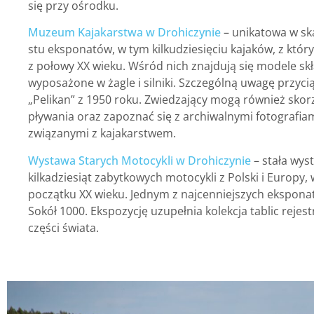
się przy ośrodku.
Muzeum Kajakarstwa w Drohiczynie
– unikatowa w ska
stu eksponatów, w tym kilkudziesięciu kajaków, z któ
z połowy XX wieku. Wśród nich znajdują się modele skł
wyposażone w żagle i silniki. Szczególną uwagę przyci
„Pelikan” z 1950 roku. Zwiedzający mogą również skor
pływania oraz zapoznać się z archiwalnymi fotografiam
związanymi z kajakarstwem.
Wystawa Starych Motocykli w Drohiczynie
– stała wys
kilkadziesiąt zabytkowych motocykli z Polski i Europy
początku XX wieku. Jednym z najcenniejszych ekspona
Sokół 1000. Ekspozycję uzupełnia kolekcja tablic rejes
części świata.