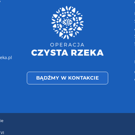
W
eka.pl
BĄDŹMY W KONTAKCIE
ie
 VI