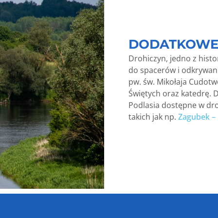
DODATKOWE
Drohiczyn, jedno z hist
do spacerów i odkrywan
pw. św. Mikołaja Cudotw
Świętych oraz katedrę. 
Podlasia dostępne w dro
takich jak np.
Zagubek –