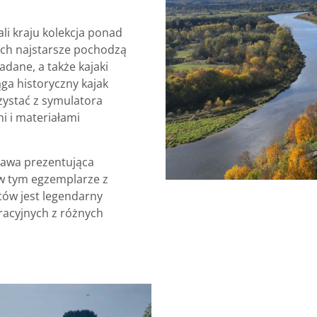
li kraju kolekcja ponad
rych najstarsze pochodzą
adane, a także kajaki
ąga historyczny kajak
zystać z symulatora
i i materiałami
tawa prezentująca
, w tym egzemplarze z
tów jest legendarny
tracyjnych z różnych