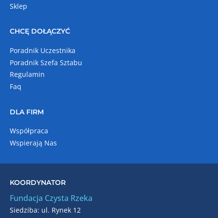
Sklep
CHCĘ DOŁĄCZYĆ
Poradnik Uczestnika
Poradnik Szefa Sztabu
Regulamin
Faq
DLA FIRM
Współpraca
Wspierają Nas
KOORDYNATOR
Fundacja Czysta Rzeka
Siedziba: ul. Rynek 12