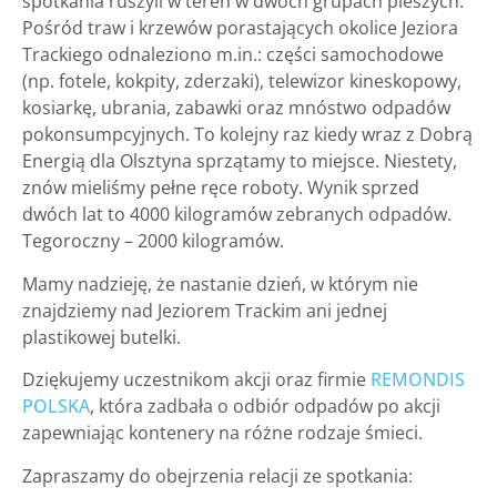
spotkania ruszyli w teren w dwóch grupach pieszych.
Pośród traw i krzewów porastających okolice Jeziora
Trackiego odnaleziono m.in.: części samochodowe
(np. fotele, kokpity, zderzaki), telewizor kineskopowy,
kosiarkę, ubrania, zabawki oraz mnóstwo odpadów
pokonsumpcyjnych. To kolejny raz kiedy wraz z Dobrą
Energią dla Olsztyna sprzątamy to miejsce. Niestety,
znów mieliśmy pełne ręce roboty. Wynik sprzed
dwóch lat to 4000 kilogramów zebranych odpadów.
Tegoroczny – 2000 kilogramów.
Mamy nadzieję, że nastanie dzień, w którym nie
znajdziemy nad Jeziorem Trackim ani jednej
plastikowej butelki.
Dziękujemy uczestnikom akcji oraz firmie
REMONDIS
POLSKA
, która zadbała o odbiór odpadów po akcji
zapewniając kontenery na różne rodzaje śmieci.
Zapraszamy do obejrzenia relacji ze spotkania: