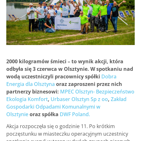
2000 kilogramów śmieci – to wynik akcji, która
odbyła się 3 czerwca w Olsztynie. W spotkaniu nad
wodą uczestniczyli pracownicy spółki
Dobra
Energia dla Olsztyna
oraz zaproszeni przez nich
partnerzy biznesowi:
MPEC Olsztyn- Bezpieczeństwo
Ekologia Komfort
,
Urbaser Olsztyn Sp z oo
,
Zakład
Gospodarki Odpadami Komunalnymi w
Olsztynie
oraz spółka
DWF Poland.
Akcja rozpoczęła się o godzinie 11. Po krótkim
poczęstunku w miasteczku operacyjnym uczestnicy