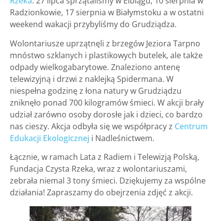
Rzeka
. 27 lipca sprzątaliśmy w Elblągu, 10 sierpnia w
Radzionkowie, 17 sierpnia w Białymstoku a w ostatni
weekend wakacji przybyliśmy do Grudziądza.
Wolontariusze uprzątnęli z brzegów Jeziora Tarpno
mnóstwo szklanych i plastikowych butelek, ale także
odpady wielkogabarytowe. Znaleziono antenę
telewizyjną i drzwi z naklejką Spidermana. W
niespełna godzinę z łona natury w Grudziądzu
zniknęło ponad 700 kilogramów śmieci. W akcji brały
udział zarówno osoby dorosłe jak i dzieci, co bardzo
nas cieszy. Akcja odbyła się we współpracy z
Centrum
Edukacji Ekologicznej
i Nadleśnictwem.
Łącznie, w ramach Lata z Radiem i Telewizją Polską,
Fundacja Czysta Rzeka, wraz z wolontariuszami,
zebrała niemal 3 tony śmieci. Dziękujemy za wspólne
działania! Zapraszamy do obejrzenia zdjęć z akcji.