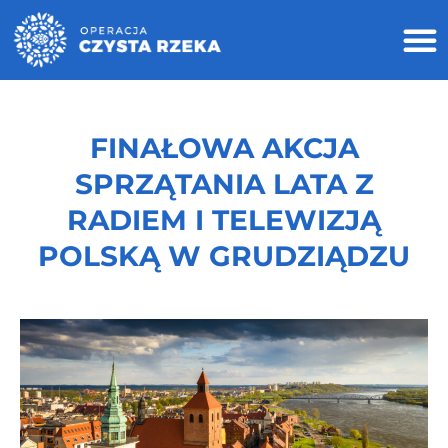
FINAŁOWA AKCJA
SPRZĄTANIA LATA Z
RADIEM I TELEWIZJĄ
POLSKĄ W GRUDZIĄDZU