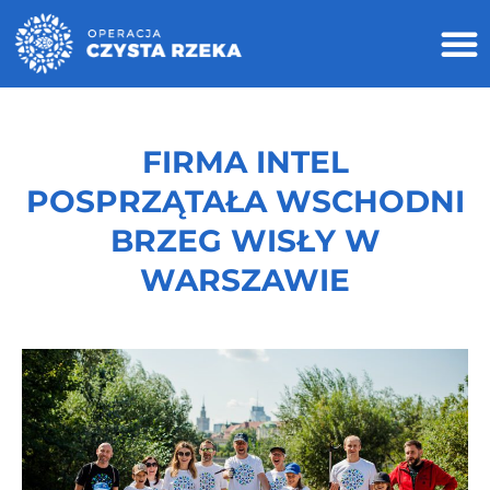
FIRMA INTEL
POSPRZĄTAŁA WSCHODNI
BRZEG WISŁY W
WARSZAWIE