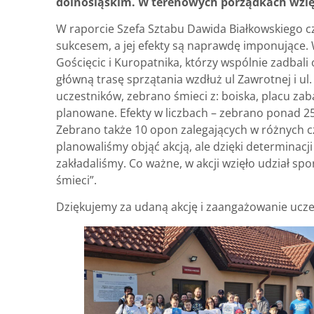
dolnośląskim. W terenowych porządkach wzięł
W raporcie Szefa Sztabu Dawida Białkowskiego cz
sukcesem, a jej efekty są naprawdę imponujące.
Gościęcic i Kuropatnika, którzy wspólnie zadbali
główną trasę sprzątania wzdłuż ul Zawrotnej i 
uczestników, zebrano śmieci z: boiska, placu zaba
planowane. Efekty w liczbach – zebrano ponad 2
Zebrano także 10 opon zalegających w różnych czę
planowaliśmy objąć akcją, ale dzięki determinacji
zakładaliśmy. Co ważne, w akcji wzięło udział spo
śmieci”.
Dziękujemy za udaną akcję i zaangażowanie ucze