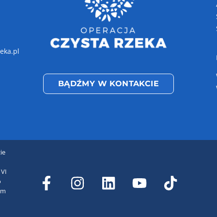
eka.pl
BĄDŹMY W KONTAKCIE
ie
 VI
o
em