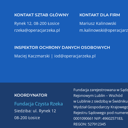
KONTAKT SZTAB GŁÓWNY
KONTAKT DLA FIRM
Rynek 12, 08-200 Łosice
Mariusz Kalinowski
rzeka@operacjarzeka.pl
m.kalinowski@operacjarz
INSPEKTOR OCHRONY DANYCH OSOBOWYCH
Maciej Kaczmarski |
iod@operacjarzeka.pl
Fundacja zarejestrowana w Sądz
KOORDYNATOR
Rejonowym Lublin – Wschód
w Lublinie z siedzibą w Świdniku
Fundacja Czysta Rzeka
Wydział Gospodarczy Krajoweg
Siedziba: ul. Rynek 12
Rejestru Sądowego pod numer
08-200 Łosice
0001090661
NIP: 4960257183,
REGON: 527912345