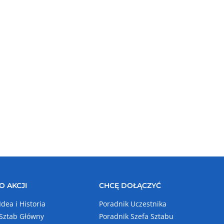
O AKCJI
CHCĘ DOŁĄCZYĆ
Idea i Historia
Poradnik Uczestnika
Sztab Główny
Poradnik Szefa Sztabu