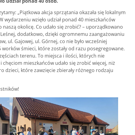
o udział ponad 40 osób.
ytamy: „Piątkowa akcja sprzątania okazała się lokalnym
 W wydarzeniu wzięło udział ponad 40 mieszkańców
 o naszą okolicę. Co udało się zrobić? – uporządkowano
ul. Leśnej, dodatkowo, dzięki ogromnemu zaangażowaniu
w, ul. Gajowej, ul. Górnej, co nie było wcześniej
5 worków śmieci, które zostały od razu posegregowane.
ściach terenu. To miejsca i ilości, których nie
 i chęciom mieszkańców udało się zrobić więcej, niż
ro dzieci, które zawzięcie zbierały różnego rodzaju
stników!