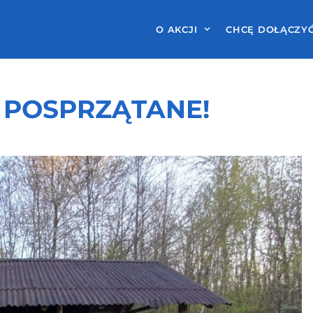
O AKCJI
CHCĘ DOŁĄCZY
 POSPRZĄTANE!