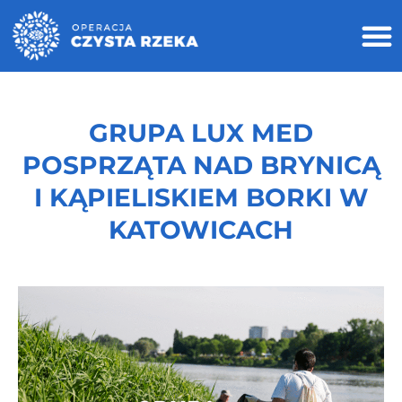
GRUPA LUX MED
POSPRZĄTA NAD BRYNICĄ
I KĄPIELISKIEM BORKI W
KATOWICACH