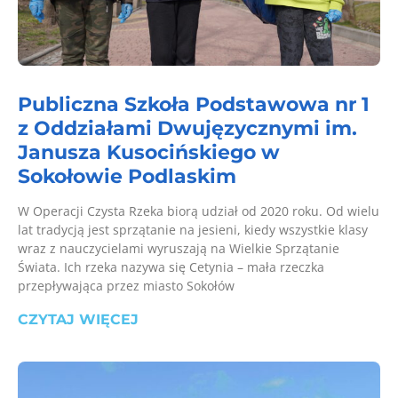
Publiczna Szkoła Podstawowa nr 1
z Oddziałami Dwujęzycznymi im.
Janusza Kusocińskiego w
Sokołowie Podlaskim
W Operacji Czysta Rzeka biorą udział od 2020 roku. Od wielu
lat tradycją jest sprzątanie na jesieni, kiedy wszystkie klasy
wraz z nauczycielami wyruszają na Wielkie Sprzątanie
Świata. Ich rzeka nazywa się Cetynia – mała rzeczka
przepływająca przez miasto Sokołów
CZYTAJ WIĘCEJ