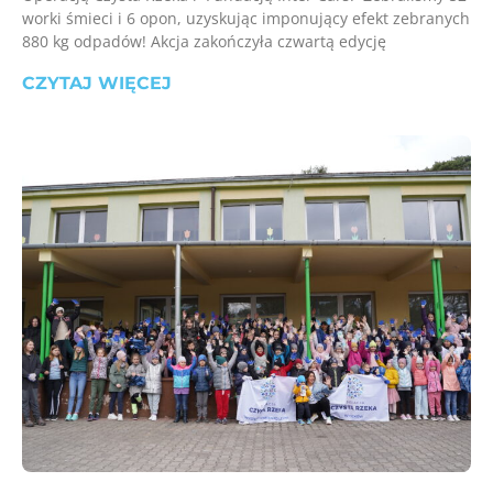
worki śmieci i 6 opon, uzyskując imponujący efekt zebranych
880 kg odpadów! Akcja zakończyła czwartą edycję
CZYTAJ WIĘCEJ