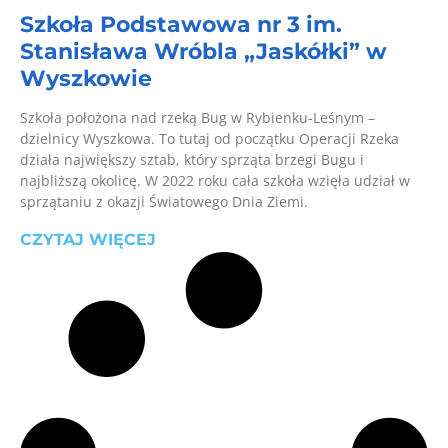
Szkoła Podstawowa nr 3 im.
Stanisława Wróbla „Jaskółki” w
Wyszkowie
Szkoła położona nad rzeką Bug w Rybienku-Leśnym –
dzielnicy Wyszkowa. To tutaj od początku Operacji Rzeka
działa największy sztab, który sprząta brzegi Bugu i
najbliższą okolicę. W 2022 roku cała szkoła wzięła udział w
sprzątaniu z okazji Światowego Dnia Ziemi.
CZYTAJ WIĘCEJ