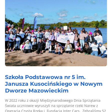
Szkoła Podstawowa nr 5 im.
Janusza Kusocińskiego w Nowym
Dworze Mazowieckim
W 2022 roku z okazji Międzynarodowego Dnia Sprzątania
Świata uczniowie wyruszyli na sprzątanie rzeki Narew z
Operacją Czysta Rzeka i Fundacją Inter Cars. Zebraliśmy 52