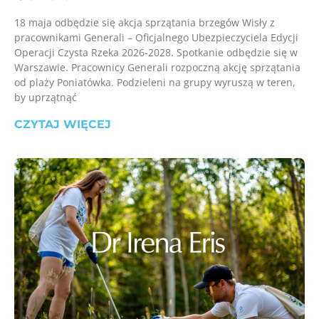
18 maja odbędzie się akcja sprzątania brzegów Wisły z
pracownikami Generali – Oficjalnego Ubezpieczyciela Edycji
Operacji Czysta Rzeka 2026-2028. Spotkanie odbędzie się w
Warszawie. Pracownicy Generali rozpoczną akcję sprzątania
od plaży Poniatówka. Podzieleni na grupy wyruszą w teren,
by uprzątnąć
CZYTAJ WIĘCEJ