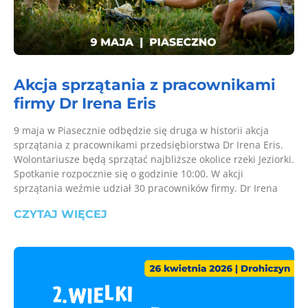
Akcja sprzątania z pracownikami
firmy Dr Irena Eris
9 maja w Piasecznie odbędzie się druga w historii akcja
sprzątania z pracownikami przedsiębiorstwa Dr Irena Eris.
Wolontariusze będą sprzątać najbliższe okolice rzeki Jeziorki.
Spotkanie rozpocznie się o godzinie 10:00. W akcji
sprzątania weźmie udział 30 pracowników firmy. Dr Irena
CZYTAJ WIĘCEJ