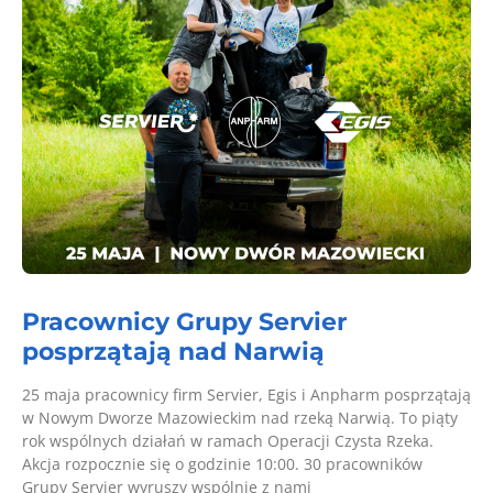
Pracownicy Grupy Servier
posprzątają nad Narwią
25 maja pracownicy firm Servier, Egis i Anpharm posprzątają
w Nowym Dworze Mazowieckim nad rzeką Narwią. To piąty
rok wspólnych działań w ramach Operacji Czysta Rzeka.
Akcja rozpocznie się o godzinie 10:00. 30 pracowników
Grupy Servier wyruszy wspólnie z nami