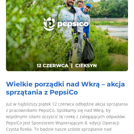
Wielkie porządki nad Wkrą – akcja
sprzątania z PepsiCo
Już w najbliższy piątek 12 czerwca odbędzie akcja sprzątania
z pracownikami PepsiCo. Spotkamy się nad Wkrą, by
wspólnymi siłami oczyścić tę rzekę z zalegających odpadów.
PepsiCo jest Sponsorem Wspierającym 8. edycji Operacji
Czysta Rzeka. To będzie nasze szóste sprzątanie nad