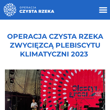
OPERACJA CZYSTA RZEKA
ZWYCIĘZCĄ PLEBISCYTU
KLIMATYCZNI 2023