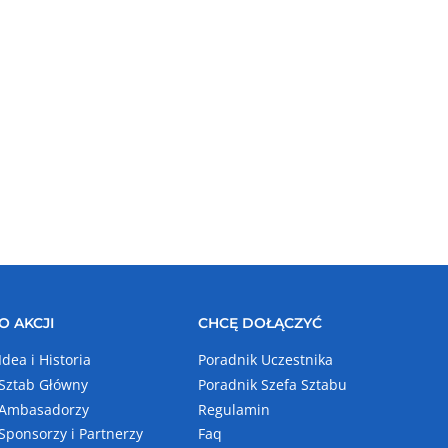
O AKCJI
CHCĘ DOŁĄCZYĆ
Idea i Historia
Poradnik Uczestnika
Sztab Główny
Poradnik Szefa Sztabu
Ambasadorzy
Regulamin
Sponsorzy i Partnerzy
Faq