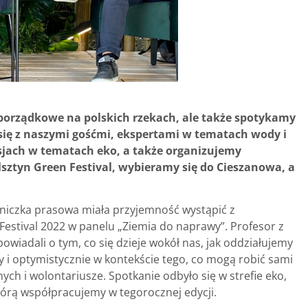
 porządkowe na polskich rzekach, ale także spotykamy
się z naszymi gośćmi, ekspertami w tematach wody i
sjach w tematach eko, a także organizujemy
sztyn Green Festival, wybieramy się do Cieszanowa, a
zniczka prasowa miała przyjemność wystąpić z
Festival 2022 w panelu „Ziemia do naprawy”. Profesor z
wiadali o tym, co się dzieje wokół nas, jak oddziałujemy
y i optymistycznie w kontekście tego, co mogą robić sami
nych i wolontariusze. Spotkanie odbyło się w strefie eko,
którą współpracujemy w tegorocznej edycji.