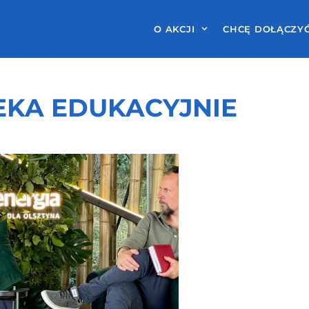
O AKCJI
CHCĘ DOŁĄCZY
EKA EDUKACYJNIE