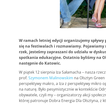
W ramach letniej edycji organizujemy spływy
się na festiwalach i rozmawiamy. Pojawiamy 
rzek, jesteśmy zapraszani do udziału w dysku
spotkania edukacyjne. Ostatnio byliśmy na Ol
następnie do Katowic.
W piątek 12 sierpnia Iza Sałamacha – nasza rzec
prof.
Szymonem Malinowskim
na Olsztyn Green 
perspektywy makro, a Iza z perspektywy mikro opo
na naturę. Było pesymistycznie w kontekście Odr
obywatele, czyli my – organizatorzy akcji społecz
której patronuje Dobra Energia Dla Olsztyna, z 