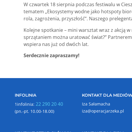
W czwartek 18 sierpnia podczas festiwalu w Cies
tematem „Ekosystemy wodne jako hotspoty bioró
rola, zagrożenia, przyszłość”. Naszego prelegenta
Kolejne spotkanie – mini warsztat wraz z akcją w
sprzątaniem można uratować świat?” Partnerem n
wspiera nas już od dwóch lat.
Serdecznie zapraszamy!
INFOLINIA
KONTAKT DLA MEDIÓ
22 290 20 40
Iza Sałamacha
1infolinia:
iza@operacjarzeka.pl
(pn.-pt. 10.00-18.00)