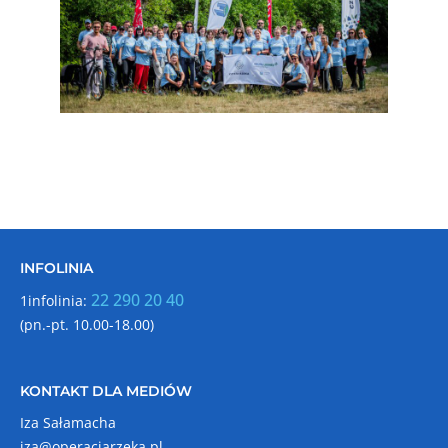
INFOLINIA
22 290 20 40
1infolinia:
(pn.-pt. 10.00-18.00)
KONTAKT DLA MEDIÓW
Iza Sałamacha
iza@operacjarzeka.pl