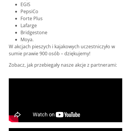
EGIS
PepsiCo
Forte Plus
Lafarge
Bridgestone
Moya.
W akcjach pieszych i kajakowych uczestniczyło w
sumie prawie 900 osób – dziękujemy!
Zobacz, jak przebiegały nasze akcje z partnerami: