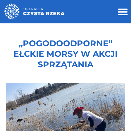
„POGODOODPORNE”
EŁCKIE MORSY W AKCJI
SPRZĄTANIA