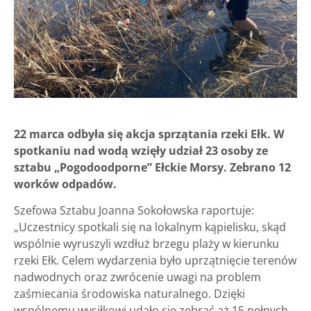
22 marca odbyła się akcja sprzątania rzeki Ełk. W
spotkaniu nad wodą wzięły udział 23 osoby ze
sztabu „Pogodoodporne” Ełckie Morsy. Zebrano 12
worków odpadów.
Szefowa Sztabu Joanna Sokołowska raportuje:
„Uczestnicy spotkali się na lokalnym kąpielisku, skąd
wspólnie wyruszyli wzdłuż brzegu plaży w kierunku
rzeki Ełk. Celem wydarzenia było uprzątnięcie terenów
nadwodnych oraz zwrócenie uwagi na problem
zaśmiecania środowiska naturalnego. Dzięki
wspólnemu wysiłkowi udało się zebrać aż 15 pełnych