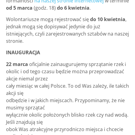
formalności
na naszej stronie internetowej
w terminie
od 5 marca
(godz. 18)
do 6 kwietnia
.
Wolontariusze mogą rejestrować się
do 10 kwietnia
,
jednak mogą się dopisywać jedynie do już
istniejących, czyli zarejestrowanych sztabów na naszej
stronie.
INAUGURACJA
22 marca
oficjalnie zainaugurujemy sprzątanie rzek i
okolic i od tego czasu będzie można przeprowadzać
akcje niemal przez
cały miesiąc w całej Polsce. To od Was zależy, ile takich
akcji się
odbędzie i w jakich miejscach. Przypominamy, że nie
musimy sprzątać
wyłącznie okolic położonych blisko rzek czy nad wodą.
Jeśli znajdują się
obok Was atrakcyjne przyrodniczo miejsca i chcecie