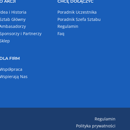
O AKCJI
CHCĘ DOŁĄCZYĆ
Idea i Historia
Poradnik Uczestnika
Sztab Główny
Poradnik Szefa Sztabu
Ambasadorzy
Regulamin
Sponsorzy i Partnerzy
Faq
Sklep
DLA FIRM
Współpraca
Wspierają Nas
Regulamin
Polityka prywatności