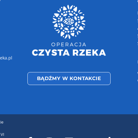
W
eka.pl
BĄDŹMY W KONTAKCIE
ie
 VI