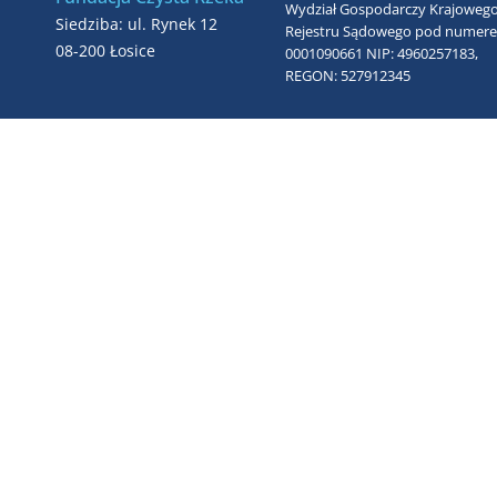
Wydział Gospodarczy Krajoweg
Siedziba: ul. Rynek 12
Rejestru Sądowego pod numer
08-200 Łosice
0001090661
NIP: 4960257183,
REGON: 527912345