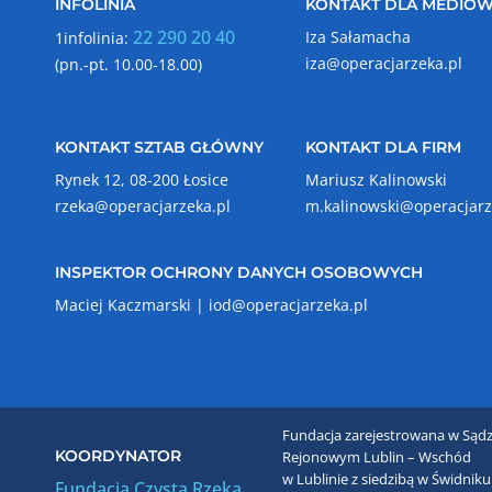
INFOLINIA
KONTAKT DLA MEDIÓ
22 290 20 40
Iza Sałamacha
1infolinia:
iza@operacjarzeka.pl
(pn.-pt. 10.00-18.00)
KONTAKT SZTAB GŁÓWNY
KONTAKT DLA FIRM
Rynek 12, 08-200 Łosice
Mariusz Kalinowski
rzeka@operacjarzeka.pl
m.kalinowski@operacjarz
INSPEKTOR OCHRONY DANYCH OSOBOWYCH
Maciej Kaczmarski |
iod@operacjarzeka.pl
Fundacja zarejestrowana w Sądz
KOORDYNATOR
Rejonowym Lublin – Wschód
w Lublinie z siedzibą w Świdniku
Fundacja Czysta Rzeka