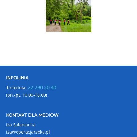
INFOLINIA
22 290 20 40
1infolinia:
(pn.-pt. 10.00-18.00)
KONTAKT DLA MEDIÓW
Iza Sałamacha
iza@operacjarzeka.pl