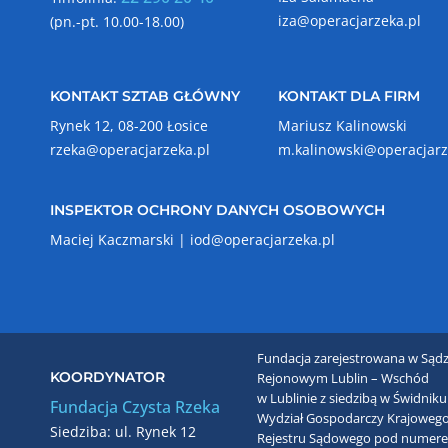
iza@operacjarzeka.pl
(pn.-pt. 10.00-18.00)
KONTAKT SZTAB GŁÓWNY
KONTAKT DLA FIRM
Rynek 12, 08-200 Łosice
Mariusz Kalinowski
rzeka@operacjarzeka.pl
m.kalinowski@operacjarz
INSPEKTOR OCHRONY DANYCH OSOBOWYCH
Maciej Kaczmarski |
iod@operacjarzeka.pl
Fundacja zarejestrowana w Sądz
KOORDYNATOR
Rejonowym Lublin – Wschód
w Lublinie z siedzibą w Świdniku
Fundacja Czysta Rzeka
Wydział Gospodarczy Krajoweg
Siedziba: ul. Rynek 12
Rejestru Sądowego pod numer