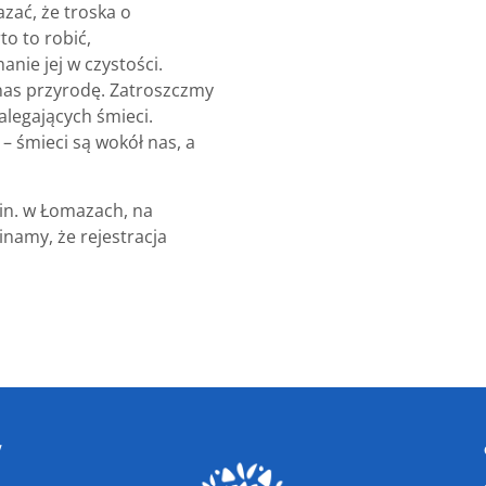
zać, że troska o
to to robić,
anie jej w czystości.
nas przyrodę. Zatroszczmy
zalegających śmieci.
– śmieci są wokół nas, a
.in. w Łomazach, na
namy, że rejestracja
W