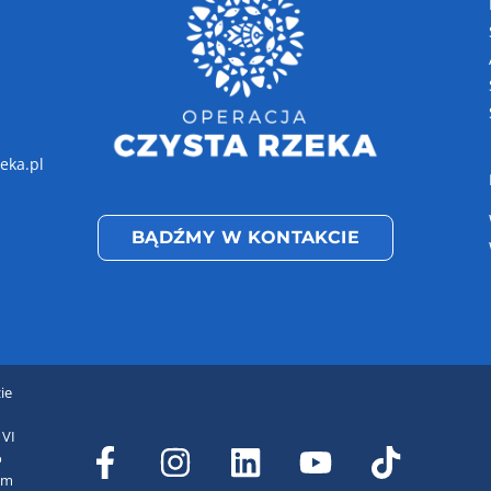
eka.pl
BĄDŹMY W KONTAKCIE
ie
 VI
o
em