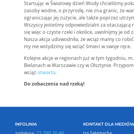
Startując w Światowy dzień Wody chcieliśmy poka
zasoby wodne, o przyrodę, nie zna granic, że war
ograniczając jej zużycie, ale także poprzez utrzym
Wszyscy jesteśmy odpowiedzialni za otaczającą 
się więc o czyste rzeki i okolice, uwolnijmy je od 
Nasza akcja udowodniła, że wciąż mamy co robić 
my nie wstydzimy się wziąć śmieci w swoje ręce.
Kolejne akcje w regionach już w tym tygodniu, m
Bielanach w Warszawie czy w Olsztynie. Przypomi
wciąż
otwarta
.
Do zobaczenia nad rzeką!
INFOLINIA
KONTAKT DLA MEDIÓ
22 290 20 40
Iza Sałamacha
1infolinia: