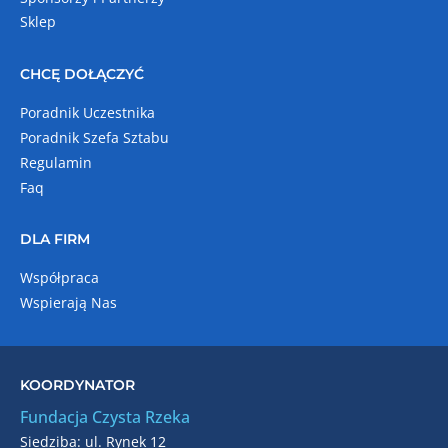
Sklep
CHCĘ DOŁĄCZYĆ
Poradnik Uczestnika
Poradnik Szefa Sztabu
Regulamin
Faq
DLA FIRM
Współpraca
Wspierają Nas
KOORDYNATOR
Fundacja Czysta Rzeka
Siedziba: ul. Rynek 12