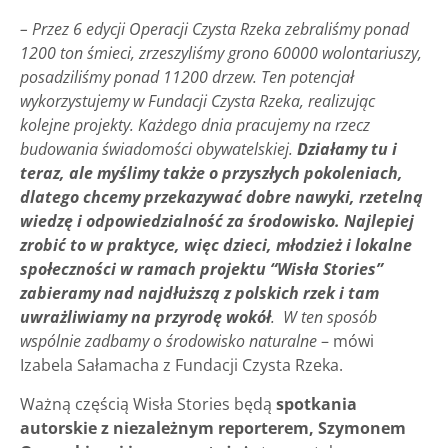
– Przez 6 edycji Operacji Czysta Rzeka zebraliśmy ponad
1200 ton śmieci, zrzeszyliśmy grono 60000 wolontariuszy,
posadziliśmy ponad 11200 drzew. Ten potencjał
wykorzystujemy w Fundacji Czysta Rzeka, realizując
kolejne projekty. Każdego dnia pracujemy na rzecz
budowania świadomości obywatelskiej.
Działamy tu i
teraz, ale myślimy także o przyszłych pokoleniach,
dlatego chcemy przekazywać dobre nawyki, rzetelną
wiedzę i odpowiedzialność za środowisko. Najlepiej
zrobić to w praktyce, więc dzieci, młodzież i lokalne
społeczności w ramach projektu “Wisła Stories”
zabieramy nad najdłuższą z polskich rzek i tam
uwrażliwiamy na przyrodę wokół
. W ten sposób
wspólnie zadbamy o środowisko naturalne
– mówi
Izabela Sałamacha z Fundacji Czysta Rzeka.
Ważną częścią Wisła Stories będą
spotkania
autorskie z niezależnym reporterem, Szymonem