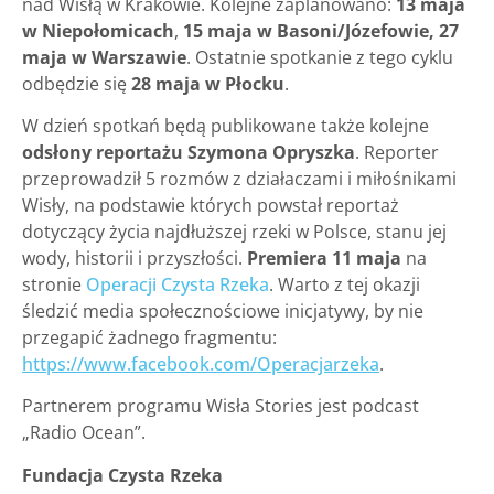
nad Wisłą w Krakowie. Kolejne zaplanowano:
13 maja
w Niepołomicach
,
15 maja w Basoni/Józefowie,
27
maja w Warszawie
. Ostatnie spotkanie z tego cyklu
odbędzie się
28 maja w Płocku
.
W dzień spotkań będą publikowane także kolejne
odsłony reportażu Szymona Opryszka
. Reporter
przeprowadził 5 rozmów z działaczami i miłośnikami
Wisły, na podstawie których powstał reportaż
dotyczący życia najdłuższej rzeki w Polsce, stanu jej
wody, historii i przyszłości.
Premiera 11 maja
na
stronie
Operacji Czysta Rzeka
. Warto z tej okazji
śledzić media społecznościowe inicjatywy, by nie
przegapić żadnego fragmentu:
https://www.facebook.com/Operacjarzeka
.
Partnerem programu Wisła Stories jest podcast
„Radio Ocean”.
Fundacja Czysta Rzeka