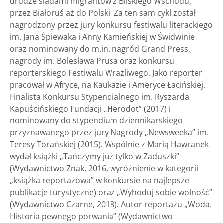
drodze śladami migrantów z Bliskiego Wschodu,
przez Białoruś aż do Polski. Za ten sam cykl został
nagrodzony przez jury konkursu festiwalu literackiego
im. Jana Śpiewaka i Anny Kamieńskiej w Świdwinie
oraz nominowany do m.in. nagród Grand Press,
nagrody im. Bolesława Prusa oraz konkursu
reporterskiego Festiwalu Wrażliwego. Jako reporter
pracował w Afryce, na Kaukazie i Ameryce Łacińskiej.
Finalista Konkursu Stypendialnego im. Ryszarda
Kapuścińskiego Fundacji „Herodot” (2017) i
nominowany do stypendium dziennikarskiego
przyznawanego przez jury Nagrody „Newsweeka” im.
Teresy Torańskiej (2015). Wspólnie z Marią Hawranek
wydał książki „Tańczymy już tylko w Zaduszki”
(Wydawnictwo Znak, 2016, wyróżnienie w kategorii
„książka reportażowa” w konkursie na najlepsze
publikacje turystyczne) oraz „Wyhoduj sobie wolność”
(Wydawnictwo Czarne, 2018). Autor reportażu „Woda.
Historia pewnego porwania” (Wydawnictwo