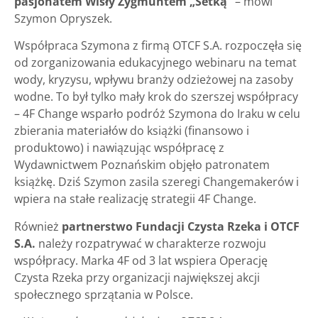
pasjonatem Wisły Zygmuntem „Setką”
– mówi
Szymon Opryszek.
Współpraca Szymona z firmą OTCF S.A. rozpoczęła się
od zorganizowania edukacyjnego webinaru na temat
wody, kryzysu, wpływu branży odzieżowej na zasoby
wodne. To był tylko mały krok do szerszej współpracy
– 4F Change wsparło podróż Szymona do Iraku w celu
zbierania materiałów do książki (finansowo i
produktowo) i nawiązując współpracę z
Wydawnictwem Poznańskim objęło patronatem
książkę. Dziś Szymon zasila szeregi Changemakerów i
wpiera na stałe realizację strategii 4F Change.
Również
partnerstwo Fundacji Czysta Rzeka i OTCF
S.A.
należy rozpatrywać w charakterze rozwoju
współpracy. Marka 4F od 3 lat wspiera Operację
Czysta Rzeka przy organizacji największej akcji
społecznego sprzątania w Polsce.