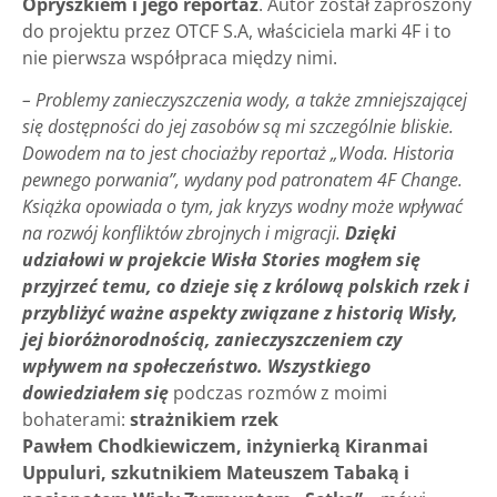
Opryszkiem i jego reportaż
. Autor został zaproszony
do projektu przez OTCF S.A, właściciela marki 4F i to
nie pierwsza współpraca między nimi.
– Problemy zanieczyszczenia wody, a także zmniejszającej
się dostępności do jej zasobów są mi szczególnie bliskie.
Dowodem na to jest chociażby reportaż „Woda. Historia
pewnego porwania”, wydany pod patronatem 4F Change.
Książka opowiada o tym, jak kryzys wodny może wpływać
na rozwój konfliktów zbrojnych i migracji.
Dzięki
udziałowi w projekcie Wisła Stories mogłem się
przyjrzeć temu, co dzieje się z królową polskich rzek i
przybliżyć ważne aspekty związane z historią Wisły,
jej bioróżnorodnością, zanieczyszczeniem czy
wpływem na społeczeństwo. Wszystkiego
dowiedziałem się
podczas rozmów z moimi
bohaterami:
strażnikiem rzek
Pawłem Chodkiewiczem, inżynierką Kiranmai
Uppuluri, szkutnikiem Mateuszem Tabaką i