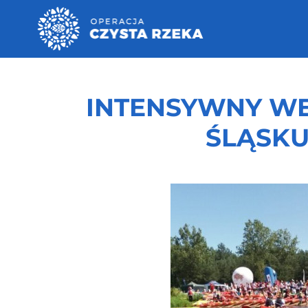
INTENSYWNY W
ŚLĄSKU