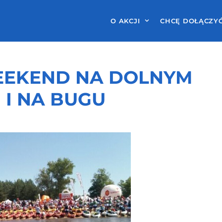
O AKCJI
CHCĘ DOŁĄCZY
EEKEND NA DOLNYM
 I NA BUGU