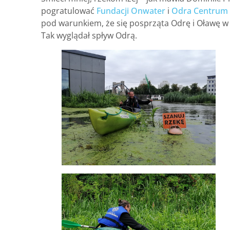
pogratulować
Fundacji Onwater
i
Odra Centrum
pod warunkiem, że się posprząta Odrę i Oławę w 
Tak wyglądał spływ Odrą.