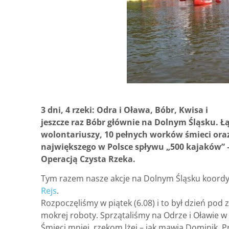
3 dni, 4 rzeki: Odra i Oława, Bóbr, Kwisa i
jeszcze raz Bóbr głównie na Dolnym Śląsku. Łą
wolontariuszy, 10 pełnych worków śmieci ora
największego w Polsce spływu „500 kajaków” 
Operacją Czysta Rzeka.
Tym razem nasze akcje na Dolnym Śląsku koordy
Rejs
.
Rozpoczęliśmy w piątek (6.08) i to był dzień pod
mokrej roboty. Sprzątaliśmy na Odrze i Oławie w
Śmieci mniej, rzekom lżej – jak mawia Dominik. Pr