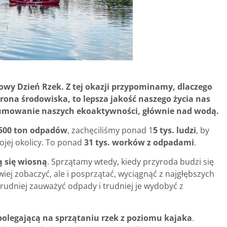
owy Dzień Rzek. Z tej okazji przypominamy, dlaczego
hrona środowiska, to lepsza jakość naszego życia nas
sumowanie naszych ekoaktywności, głównie nad wodą.
500 ton odpadów
, zachęciliśmy ponad 1
5 tys. ludzi
, by
ojej okolicy. To ponad
31 tys. worków z odpadami
.
 się wiosną
. Sprzątamy wtedy, kiedy przyroda budzi się
wiej zobaczyć, ale i posprzątać, wyciągnąć z najgłębszych
trudniej zauważyć odpady i trudniej je wydobyć z
 polegającą na sprzątaniu rzek z poziomu kajaka
.