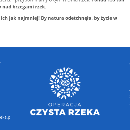
w nad brzegami rzek
.
ich jak najmniej! By natura odetchnęła, by życie w
W
eka.pl