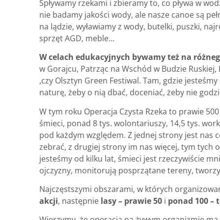
Spływamy rzekami i zbieramy to, co pływa w wodz
nie badamy jakości wody, ale nasze canoe są pełn
na lądzie, wyławiamy z wody, butelki, puszki, naj
sprzęt AGD, meble…
W celach edukacyjnych bywamy też na różneg
w Gorajcu, Patrząc na Wschód w Budzie Ruskiej, 
,czy Olsztyn Green Festiwal. Tam, gdzie jesteśmy
naturę, żeby o nią dbać, doceniać, żeby nie godzi
W tym roku Operacja Czysta Rzeka to prawie 500 
śmieci, ponad 8 tys. wolontariuszy, 14,5 tys. wo
pod każdym względem. Z jednej strony jest nas c
zebrać, z drugiej strony im nas więcej, tym tyc
jesteśmy od kilku lat, śmieci jest rzeczywiście m
ojczyzny, monitorują posprzątane tereny, tworzy 
Najczęstszymi obszarami, w których organizowan
akcji
, następnie
lasy – prawie 50
i
ponad 100 – t
Wierzymy, że operacja na żywym organizmie ma 