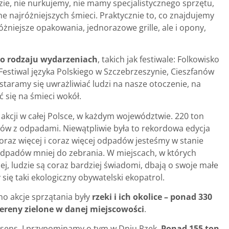
ie, nie nurkujemy, nie mamy specjalistycznego sprzętu,
e najróżniejszych śmieci. Praktycznie to, co znajdujemy
różniejsze opakowania, jednorazowe grille, ale i opony,
o rodzaju wydarzeniach
, takich jak festiwale: Folkowisko
Festiwal języka Polskiego w Szczebrzeszynie, Cieszfanów
 staramy się uwrażliwiać ludzi na nasze otoczenie, na
ć się na śmieci wokół.
akcji w całej Polsce, w każdym województwie. 220 ton
rków z odpadami. Niewątpliwie była to rekordowa edycja
oraz więcej i coraz więcej odpadów jesteśmy w stanie
h odpadów mniej do zebrania. W miejscach, w których
niej, ludzie są coraz bardziej świadomi, dbają o swoje małe
się taki ekologiczny obywatelski ekopatrol.
o akcje sprzątania były
rzeki i ich okolice – ponad 330
ereny zielone w danej miejscowości
.
sens. I przypominamy o tym w Dniu Rzek.
Ponad 155 ton