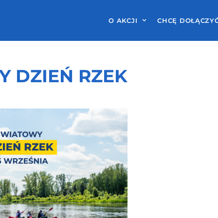
O AKCJI
CHCĘ DOŁĄCZY
 DZIEŃ RZEK